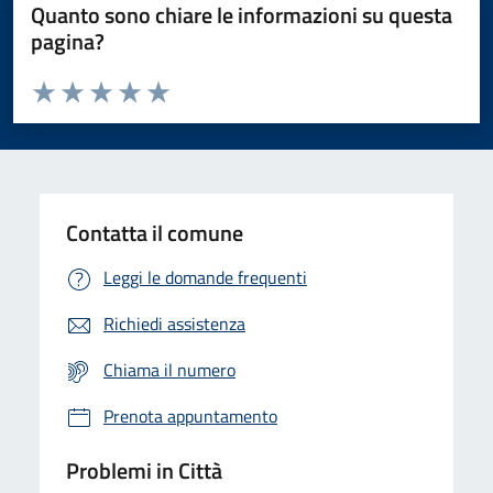
Quanto sono chiare le informazioni su questa
pagina?
Valuta da 1 a 5 stelle la pagina
Domanda
Valuta 1 stelle su 5
Valuta 2 stelle su 5
Valuta 3 stelle su 5
Valuta 4 stelle su 5
Valuta 5 stelle su 5
Contatta il comune
Leggi le domande frequenti
Richiedi assistenza
Chiama il numero
Prenota appuntamento
Problemi in Città