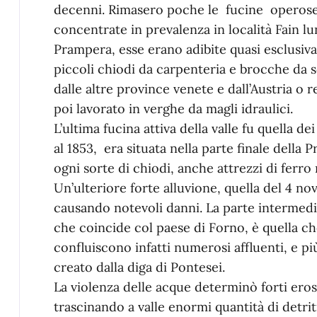
decenni. Rimasero poche le fucine operose 
concentrate in prevalenza in località Fain l
Prampera, esse erano adibite quasi esclusiva
piccoli chiodi da carpenteria e brocche da s
dalle altre province venete e dall’Austria o r
poi lavorato in verghe da magli idraulici.
L’ultima fucina attiva della valle fu quella d
al 1853, era situata nella parte finale della
ogni sorte di chiodi, anche attrezzi di ferro 
Un’ulteriore forte alluvione, quella del 4 no
causando notevoli danni. La parte intermedia
che coincide col paese di Forno, è quella c
confluiscono infatti numerosi affluenti, e p
creato dalla diga di Pontesei.
La violenza delle acque determinò forti erosi
trascinando a valle enormi quantità di detri