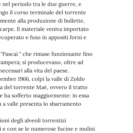
nel periodo tra le due guerre, e
ungo il corso terminale del torrente
mente alla produzione di bullette,
carpe. Il materiale veniva importato
ecuperato e fuso in appositi forni e
ei "Pascai " che rimase funzionante fino
 Prampera; si producevano, oltre ad
necessari alla vita del paese.
vembre 1966, colpí la valle di Zoldo
 del torrente Maè, ovvero il tratto
he ha sofferto maggiormente: in essa
iù a valle presenta lo sbarramento
oni degli alveoli torrentizi
ti e con se le numerose fucine e mulini