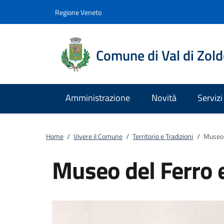
Vai al contenuto
accedi al menu
footer.enter
Regione Veneto
Comune di Val di Zol
Amministrazione
Novità
Servizi
Home
/
Vivere il Comune
/
Territorio e Tradizioni
/
Museo 
Museo del Ferro 