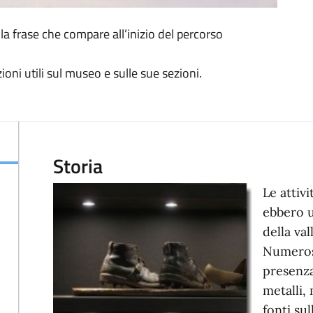
a frase che compare all’inizio del percorso
ioni utili sul museo e sulle sue sezioni.
Storia
Le attivi
ebbero u
della val
Numerose
presenza
metalli,
fonti sul