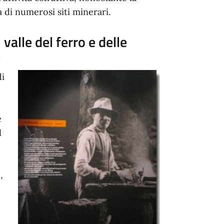
 di numerosi siti minerari.
 valle del ferro e delle
e
di
e
l
,