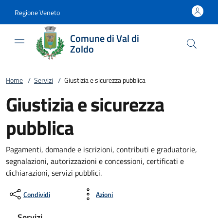
Vai al contenuto
accedi al menu
footer.enter
Regione Veneto
Comune di Val di
Zoldo
Home
/
Servizi
/
Giustizia e sicurezza pubblica
Giustizia e sicurezza
pubblica
Pagamenti, domande e iscrizioni, contributi e graduatorie,
segnalazioni, autorizzazioni e concessioni, certificati e
dichiarazioni, servizi pubblici.
Condividi
Azioni
Servizi