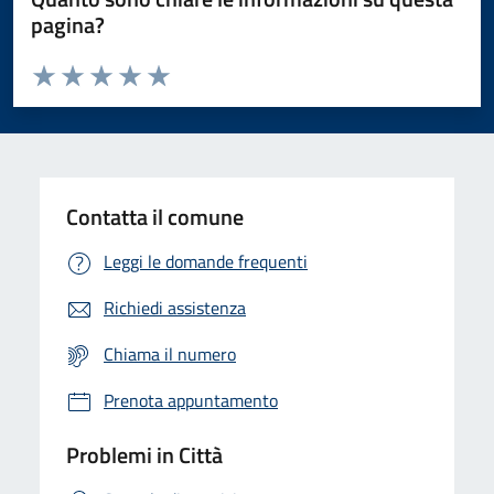
pagina?
Valuta da 1 a 5 stelle la pagina
Domanda
Valuta 1 stelle su 5
Valuta 2 stelle su 5
Valuta 3 stelle su 5
Valuta 4 stelle su 5
Valuta 5 stelle su 5
Contatta il comune
Leggi le domande frequenti
Richiedi assistenza
Chiama il numero
Prenota appuntamento
Problemi in Città