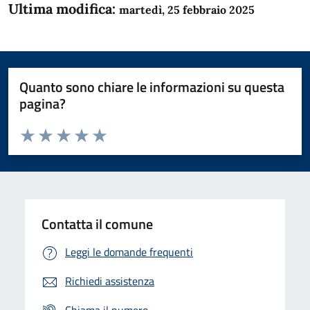
Ultima modifica:
martedì, 25 febbraio 2025
Quanto sono chiare le informazioni su questa
pagina?
Valuta da 1 a 5 stelle la pagina
Domanda
Valuta 1 stelle su 5
Valuta 2 stelle su 5
Valuta 3 stelle su 5
Valuta 4 stelle su 5
Valuta 5 stelle su 5
Contatta il comune
Leggi le domande frequenti
Richiedi assistenza
Chiama il numero