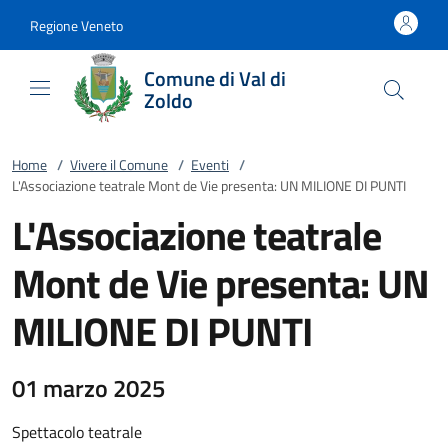
Vai al contenuto
accedi al menu
footer.enter
Regione Veneto
Comune di Val di
Zoldo
Home
/
Vivere il Comune
/
Eventi
/
L'Associazione teatrale Mont de Vie presenta: UN MILIONE DI PUNTI
L'Associazione teatrale
Mont de Vie presenta: UN
MILIONE DI PUNTI
01 marzo 2025
Spettacolo teatrale