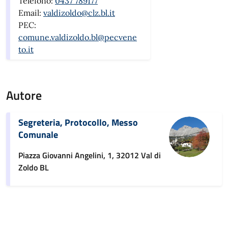
Telefono:
0437 789177
Email:
valdizoldo@clz.bl.it
PEC:
comune.valdizoldo.bl@pecvene
to.it
Autore
Segreteria, Protocollo, Messo
Comunale
Piazza Giovanni Angelini, 1, 32012 Val di
Zoldo BL