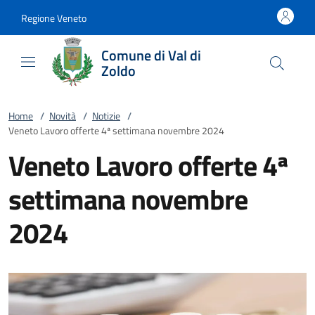
Vai al contenuto
accedi al menu
footer.enter
Regione Veneto
Comune di Val di
Zoldo
Home
/
Novità
/
Notizie
/
Veneto Lavoro offerte 4ª settimana novembre 2024
Veneto Lavoro offerte 4ª
settimana novembre
2024