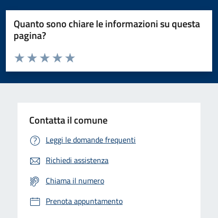
Quanto sono chiare le informazioni su questa
pagina?
Valuta da 1 a 5 stelle la pagina
Domanda
Valuta 1 stelle su 5
Valuta 2 stelle su 5
Valuta 3 stelle su 5
Valuta 4 stelle su 5
Valuta 5 stelle su 5
Contatta il comune
Leggi le domande frequenti
Richiedi assistenza
Chiama il numero
Prenota appuntamento