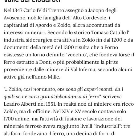
Nel 1347 Carlo IV di Trento assegnò a Jacopo degli
Avoscano, nobile famiglia dell' Alto Cordevole, i
capitaniati di Agordo e Zoldo, allora accomunati da
interessi minerari. Secondo lo storico Tomaso Catullo l'
industria siderurgica era attiva in Zoldo fin dal 1200 e da
documenti della metà del 1300 risulta che a Forno
esistesse un forno definito "vecchio", che fondeva forse il
ferro estratto a Dont, o più probabilmente la pirite
proveniente dalle miniere di Val Inferna, secondo alcuni
attive già nell'anno Mille.
"...Zoldo, così nominato, ove sono gli asperi monti, da i
quali se ne cava grand'abbondanza di ferro".
scriveva
Leadro Alberti nel 1551. In realtà non di miniere era ricco
Zoldo, ma di officine. Nel XIV e XV secolo contava solo
1700 anime, ma l'attività di fusione e lavorazione del
minerale ferroso aveva raggiunto livelli "industriali": tre
altiforni fondevano il ferro, una decina di forni di