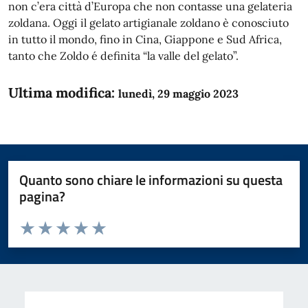
non c’era città d’Europa che non contasse una gelateria
zoldana. Oggi il gelato artigianale zoldano è conosciuto
in tutto il mondo, fino in Cina, Giappone e Sud Africa,
tanto che Zoldo é definita “la valle del gelato”.
Ultima modifica:
lunedì, 29 maggio 2023
Quanto sono chiare le informazioni su questa
pagina?
Valuta da 1 a 5 stelle la pagina
Domanda
Valuta 1 stelle su 5
Valuta 2 stelle su 5
Valuta 3 stelle su 5
Valuta 4 stelle su 5
Valuta 5 stelle su 5