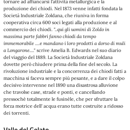
tornare ad affiancarsi l'attività metallurgica e la
produzione dei chiodi. Nel 1873 venne infatti fondata la
Società Industriale Zoldana, che riuniva in forma
cooperativa circa 600 soci legati alla produzione e al
commercio dei chiodi.
"..qui gli uomini di Zoldo in
massima parte fabbri fanno chiodi da tempo
immemorabile ....e mandano i loro prodotti a dorso di muli
a Longarone...."
scrive Amelia B. Edwards nel suo diario
del viaggio del 1889. La Società Industriale Zoldana
dovette però chiudere prima della fine del secolo. La
rivoluzione industriale e la concorrenza dei chiodi fatti a
macchina si faceva sempre più pesante, e a dare il colpo
decisivo intervenne nel 1890 una disastrosa alluvione
che travolse case, strade e ponti, e cancellando
pressochè totalmente le fusinèle, che per sfruttare la
forza motrice dell' acqua erano tutte costruite a ridosso
dei torrenti.
Valle del Gelato