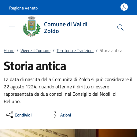
Vai al contenuto
accedi al menu
footer.enter
Regione Veneto
Comune di Val di
Zoldo
Home
/
Vivere il Comune
/
Territorio e Tradizioni
/
Storia antica
Storia antica
La data di nascita della Comunità di Zoldo si può considerare il
22 agosto 1224, quando ottenne il diritto di essere
rappresentata da due consoli nel Consiglio dei Nobili di
Belluno.
Condividi
Azioni