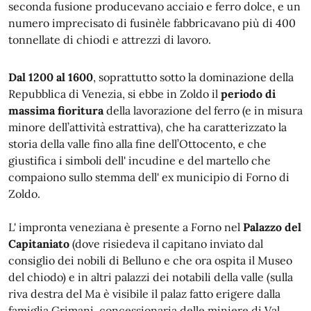
seconda fusione producevano acciaio e ferro dolce, e un
numero imprecisato di fusinèle fabbricavano più di 400
tonnellate di chiodi e attrezzi di lavoro.
Dal 1200 al 1600
, soprattutto sotto la dominazione della
Repubblica di Venezia, si ebbe in Zoldo il
periodo di
massima fioritura
della lavorazione del ferro (e in misura
minore dell’attività estrattiva), che ha caratterizzato la
storia della valle fino alla fine dell’Ottocento, e che
giustifica i simboli dell' incudine e del martello che
compaiono sullo stemma dell' ex municipio di Forno di
Zoldo.
L' impronta veneziana è presente a Forno nel
Palazzo del
Capitaniato
(dove risiedeva il capitano inviato dal
consiglio dei nobili di Belluno e che ora ospita il Museo
del chiodo) e in altri palazzi dei notabili della valle (sulla
riva destra del Ma è visibile il palaz fatto erigere dalla
famiglia Grimani, concessionaria delle miniere di Val