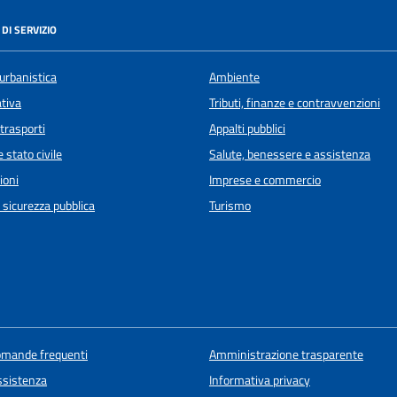
DI SERVIZIO
urbanistica
Ambiente
ativa
Tributi, finanze e contravvenzioni
 trasporti
Appalti pubblici
 stato civile
Salute, benessere e assistenza
ioni
Imprese e commercio
e sicurezza pubblica
Turismo
domande frequenti
Amministrazione trasparente
ssistenza
Informativa privacy