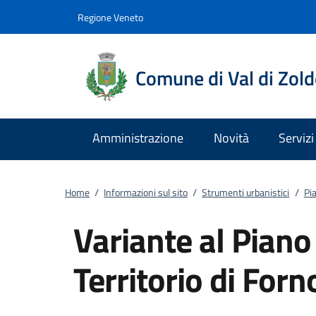
Vai al contenuto
accedi al menu
footer.enter
Regione Veneto
Comune di Val di Zol
Amministrazione
Novità
Servizi
Home
/
Informazioni sul sito
/
Strumenti urbanistici
/
Pia
Variante al Piano 
Territorio di Forn