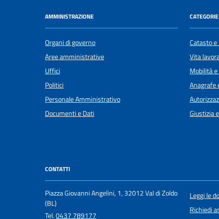
AMMINISTRAZIONE
CATEGORIE 
Organi di governo
Catasto e 
Aree amministrative
Vita lavor
Uffici
Mobilità e
Politici
Anagrafe e
Personale Amministrativo
Autorizzaz
Documenti e Dati
Giustizia 
CONTATTI
Piazza Giovanni Angelini, 1, 32012 Val di Zoldo
Leggi le 
(BL)
Richiedi a
Tel.
0437 789177