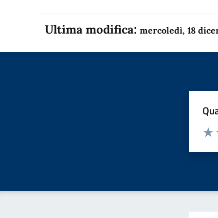
Ultima modifica:
mercoledì, 18 dic
Qua
Valuta
Dom
Valu