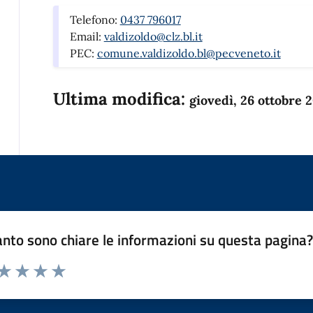
Telefono:
0437 796017
Email:
valdizoldo@clz.bl.it
PEC:
comune.valdizoldo.bl@pecveneto.it
Ultima modifica:
giovedì, 26 ottobre 
nto sono chiare le informazioni su questa pagina
 da 1 a 5 stelle la pagina
anda
ta 1 stelle su 5
Valuta 2 stelle su 5
Valuta 3 stelle su 5
Valuta 4 stelle su 5
Valuta 5 stelle su 5