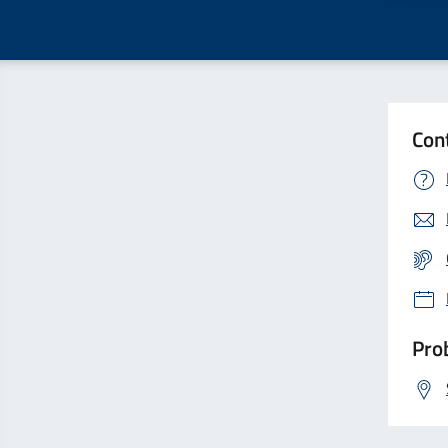
Con
Prob