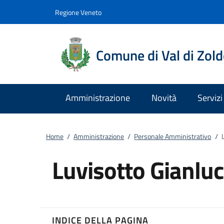
Vai al contenuto
accedi al menu
footer.enter
Regione Veneto
Comune di Val di Zol
Amministrazione
Novità
Servizi
Home
/
Amministrazione
/
Personale Amministrativo
/
Luvisotto Gianlu
INDICE DELLA PAGINA