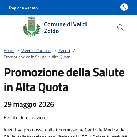
Vai al contenuto
accedi al menu
footer.enter
Regione Veneto
Comune di Val di
Zoldo
Home
/
Vivere il Comune
/
Eventi
/
Promozione della Salute in Alta Quota
Promozione della Salute
in Alta Quota
29 maggio 2026
Evento di formazione
Iniziativa promossa dalla Commissione Centrale Medica del