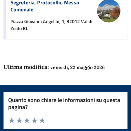
Segreteria, Protocollo, Messo
Comunale
Piazza Giovanni Angelini, 1, 32012 Val di
Zoldo BL
Ultima modifica:
venerdì, 22 maggio 2026
Quanto sono chiare le informazioni su questa
pagina?
Valuta da 1 a 5 stelle la pagina
Domanda
Valuta 1 stelle su 5
Valuta 2 stelle su 5
Valuta 3 stelle su 5
Valuta 4 stelle su 5
Valuta 5 stelle su 5