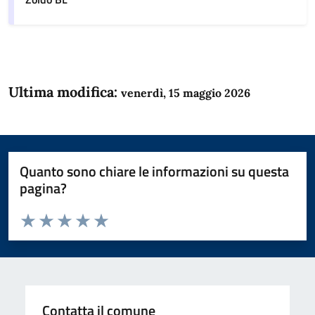
Ultima modifica:
venerdì, 15 maggio 2026
Quanto sono chiare le informazioni su questa
pagina?
Valuta da 1 a 5 stelle la pagina
Domanda
Valuta 1 stelle su 5
Valuta 2 stelle su 5
Valuta 3 stelle su 5
Valuta 4 stelle su 5
Valuta 5 stelle su 5
Contatta il comune