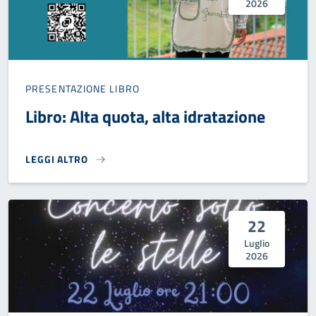
2026
PRESENTAZIONE LIBRO
Libro: Alta quota, alta idratazione
LEGGI ALTRO
LIBRO: ALTA QUOTA, ALTA IDRATAZIONE}
22
Luglio
2026