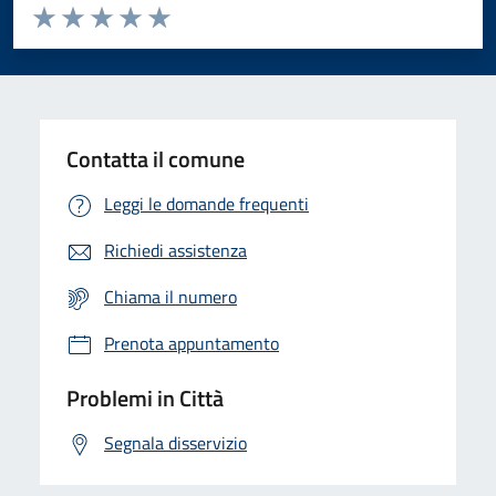
Valuta da 1 a 5 stelle la pagina
Domanda
Valuta 1 stelle su 5
Valuta 2 stelle su 5
Valuta 3 stelle su 5
Valuta 4 stelle su 5
Valuta 5 stelle su 5
Contatta il comune
Leggi le domande frequenti
Richiedi assistenza
Chiama il numero
Prenota appuntamento
Problemi in Città
Segnala disservizio