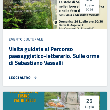
Luglio
2026
EVENTO CULTURALE
Visita guidata al Percorso
paesaggistico-letterario. Sulle orme
di Sebastiano Vassalli
LEGGI ALTRO
VISITA GUIDATA AL PERCORSO PAESAGGISTICO-LETTERARIO
25
Luglio