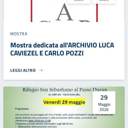
MOSTRA
Mostra dedicata all'ARCHIVIO LUCA
CAVIEZEL E CARLO POZZI
LEGGI ALTRO
MOSTRA DEDICATA ALL'ARCHIVIO LUCA CAVIEZEL E CARLO PO
29
Maggio
2026