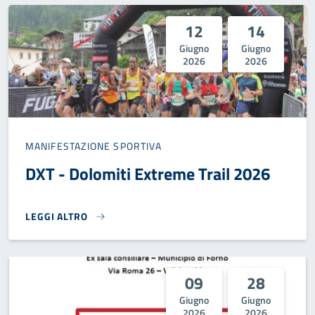
12
14
Giugno
Giugno
2026
2026
MANIFESTAZIONE SPORTIVA
DXT - Dolomiti Extreme Trail 2026
LEGGI ALTRO
DXT - DOLOMITI EXTREME TRAIL 2026}
09
28
Giugno
Giugno
2026
2026