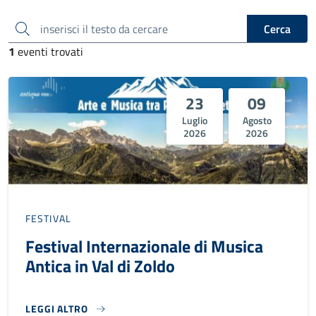
inserisci il testo da cercare
Cerca
1
eventi trovati
23
09
Luglio
Agosto
2026
2026
FESTIVAL
Festival Internazionale di Musica
Antica in Val di Zoldo
LEGGI ALTRO
FESTIVAL INTERNAZIONALE DI MUSICA ANTICA IN VAL DI Z