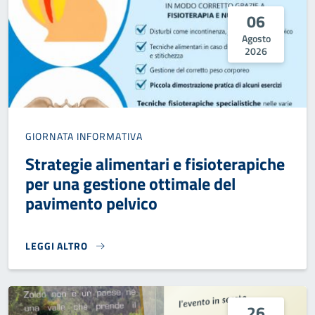
06
Agosto
2026
GIORNATA INFORMATIVA
Strategie alimentari e fisioterapiche
per una gestione ottimale del
pavimento pelvico
LEGGI ALTRO
STRATEGIE ALIMENTARI E FISIOTERAPICHE PER UNA GESTI
26