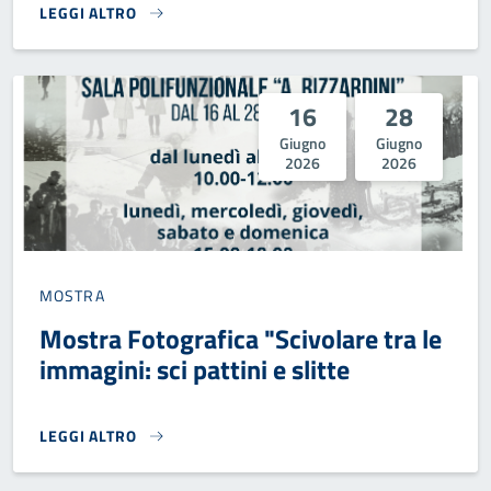
LEGGI ALTRO
FIERA DELLA MADONNA DELLA SALUTE - LUGLIO 2026}
16
28
Giugno
Giugno
2026
2026
MOSTRA
Mostra Fotografica "Scivolare tra le
immagini: sci pattini e slitte
LEGGI ALTRO
MOSTRA FOTOGRAFICA "SCIVOLARE TRA LE IMMAGINI: SCI PA