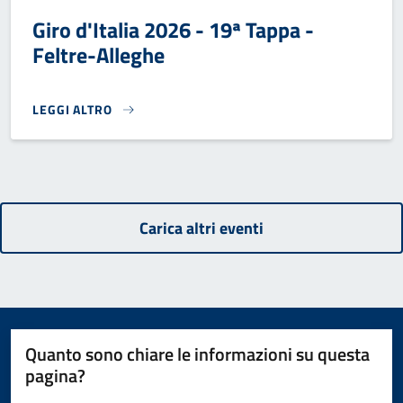
Giro d'Italia 2026 - 19ª Tappa -
Feltre-Alleghe
LEGGI ALTRO
GIRO D'ITALIA 2026 - 19ª TAPPA - FELTRE-ALLEGHE}
Carica altri eventi
Quanto sono chiare le informazioni su questa
pagina?