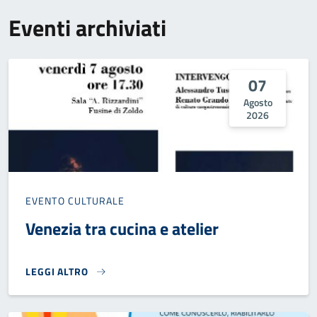
Eventi archiviati
07
Agosto
2026
EVENTO CULTURALE
Venezia tra cucina e atelier
LEGGI ALTRO
VENEZIA TRA CUCINA E ATELIER}